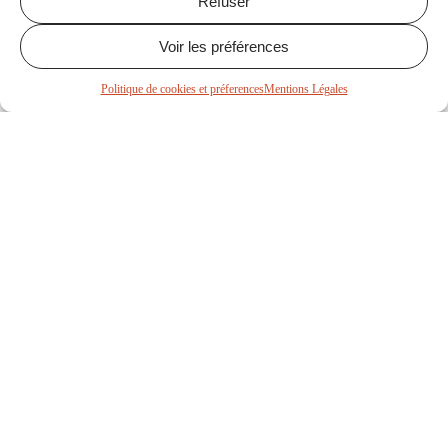
Refuser
74000, Annecy
Voir les préférences
Politique de cookies et préferences
Mentions Légales
Pourquoi
« The Craic » ?
« The Craic »
, c’est bien plus qu’un simple mot. En
Irlande
, il évoque cette ambiance
chaleureuse
, ce
plaisir de se
retrouver entre amis
, de
rire
, de
partager
, et de
vivre l’instant présent
dans un lieu
convivial
. Et c’est exactement l’esprit que nous
cultivons chaque jour !
Notre établissement est pensé pour vous faire