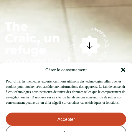
The
R
O
I
P
V
L
A
U
S
Craic, un
S
N
S
U
E
R
refuge
L
E
R
gourmand
E
T
S
N
T
A
A
R
U
dans le
Gérer le consentement
centre-
Pour offrir les meilleures expériences, nous utilisons des technologies telles que les
cookies pour stocker et/ou accéder aux informations des appareils. Le fait de consentir
ville
à ces technologies nous permettra de traiter des données telles que le comportement de
navigation ou les ID uniques sur ce site. Le fait de ne pas consentir ou de retirer son
consentement peut avoir un effet négatif sur certaines caractéristiques et fonctions.
d'Annecy
Accepter
1 Place Marie Curie