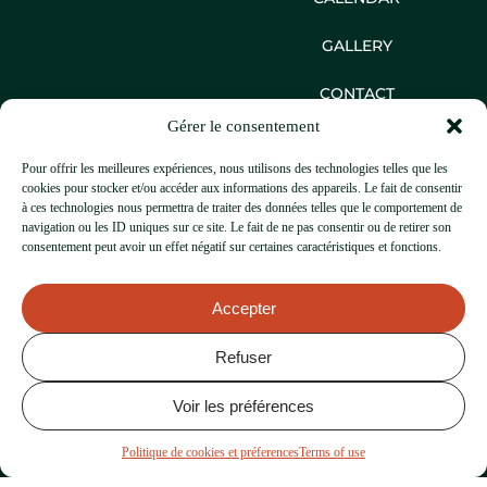
GALLERY
CONTACT
Gérer le consentement
1 Place Marie Curie
74000, Annecy
Pour offrir les meilleures expériences, nous utilisons des technologies telles que les
+33 4 50 33 54 52
cookies pour stocker et/ou accéder aux informations des appareils. Le fait de consentir
contact@thecraic.fr
à ces technologies nous permettra de traiter des données telles que le comportement de
navigation ou les ID uniques sur ce site. Le fait de ne pas consentir ou de retirer son
consentement peut avoir un effet négatif sur certaines caractéristiques et fonctions.
Accepter
Refuser
THE CRAIC ANNECY 2024
Voir les préférences
TERMS OF USE
COOKIE POLICY AND PREFERENCES
Politique de cookies et préferences
Terms of use
PRIVACY POLICY
CUSTOMER DATA PROTECTION POLICY