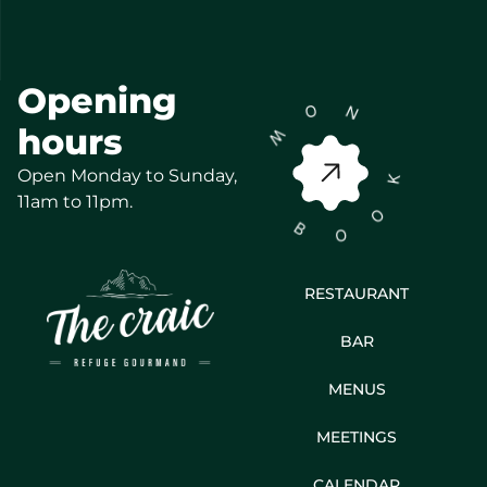
Opening
O
N
W
hours
Open Monday to Sunday,
K
11am to 11pm.
O
B
O
RESTAURANT
BAR
MENUS
MEETINGS
CALENDAR