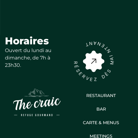
Horaires
A
N
T
N
E
T
Ouvert du lundi au
N
dimanche, de 7h à
I
A
R
M
23h30.
É
S
S
E
È
R
D
V
E
Z
RESTAURANT
BAR
CARTE & MENUS
MEETINGS