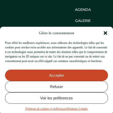
AGENDA
GALERIE
CONTACT
Gérer le consentement
1 Place Marie Curie
Pour offrir les meilleures expériences, nous utilisons des technologies telles que les
74000, Annecy
cookies pour stocker et/ou accéder aux informations des appareils. Le fait de consentir
+33 4 50 33 54 52
à ces technologies nous permettra de traiter des données telles que le comportement de
contact@thecraic.fr
navigation ou les ID uniques sur ce site. Le fait de ne pas consentir ou de retirer son
consentement peut avoir un effet négatif sur certaines caractéristiques et fonctions.
Accepter
Refuser
Voir les préférences
© THE CRAIC ANNECY
2026
MENTIONS LÉGALES
Politique de cookies et préferences
Mentions Légales
POLITIQUE DE COOKIES ET PRÉFERENCES