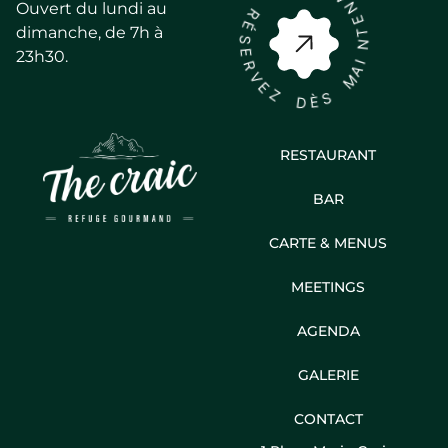
A
Ouvert du lundi au
R
N
É
E
dimanche, de 7h à
S
T
N
E
23h30.
R
I
A
V
M
E
Z
S
D
È
RESTAURANT
BAR
CARTE & MENUS
MEETINGS
AGENDA
GALERIE
CONTACT