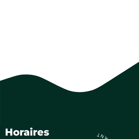
Horaires
T
N