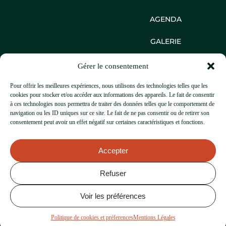
AGENDA
GALERIE
CONTACT
Gérer le consentement
1 Place Marie Curie
Pour offrir les meilleures expériences, nous utilisons des technologies telles que les
74000, Annecy
cookies pour stocker et/ou accéder aux informations des appareils. Le fait de consentir
+33 4 50 33 54 52
à ces technologies nous permettra de traiter des données telles que le comportement de
contact@thecraic.fr
navigation ou les ID uniques sur ce site. Le fait de ne pas consentir ou de retirer son
consentement peut avoir un effet négatif sur certaines caractéristiques et fonctions.
Accepter
Refuser
Voir les préférences
© THE CRAIC ANNECY
2026
MENTIONS LÉGALES
Politique de cookies et préferences
Mentions Légales
POLITIQUE DE COOKIES ET PRÉFERENCES