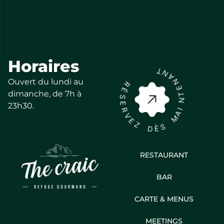
Horaires
T
N
A
Ouvert du lundi au
R
N
É
E
dimanche, de 7h à
S
T
E
N
23h30.
R
I
V
A
E
M
Z
S
D
È
RESTAURANT
BAR
CARTE & MENUS
MEETINGS