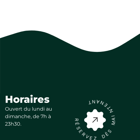
Horaires
N
A
T
N
E
Ouvert du lundi au
T
N
dimanche, de 7h à
R
I
A
É
23h30.
M
S
E
S
R
È
V
D
E
Z